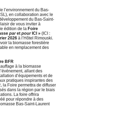
de l’environnement du Bas-
L), en collaboration avec le
e développement du Bas-Saint-
aisir de vous inviter à
de édition de la
Foire
asse
par
et
pour
ICI »
(ICI :
vrier 2026
à l’Hôtel Rimouski.
voir la biomasse forestière
lable en remplacement des
ère BFR
hauffage à la biomasse
 l’événement, allant des
allation d’équipements et de
 aux pratiques inspirantes des
, la Foire permettra de diffuser
sés dans la région par le biais
tions. La foire offrira
réé pour répondre à des
 biomasse Bas-Saint-Laurent