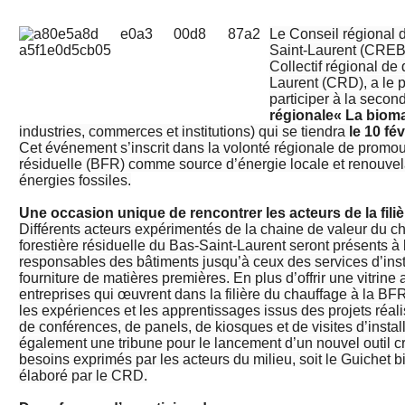
Le Conseil régional 
Saint-Laurent (CREBS
Collectif régional d
Laurent (CRD), a le pl
participer à la secon
régionale
« La biom
industries, commerces et institutions) qui se tiendra
le 10 fé
Cet événement s’inscrit dans la volonté régionale de promou
résiduelle (BFR) comme source d’énergie locale et renouve
énergies fossiles.
Une occasion unique de rencontrer les acteurs de la fili
Différents acteurs expérimentés de la chaine de valeur du c
forestière résiduelle du Bas-Saint-Laurent seront présents à
responsables des bâtiments jusqu’à ceux des services d’inst
fourniture de matières premières. En plus d’offrir une vitrine
entreprises qui œuvrent dans la filière du chauffage à la BFR
les expériences et les apprentissages issus des projets réali
de conférences, de panels, de kiosques et de visites d’installa
également une tribune pour le lancement d’un nouvel outil c
besoins exprimés par les acteurs du milieu, soit le Guichet
élaboré par le CRD.