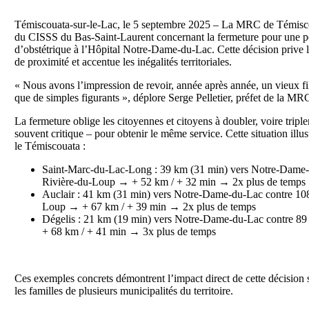
Témiscouata-sur-le-Lac, le 5 septembre 2025 – La MRC de Témisco
du CISSS du Bas-Saint-Laurent concernant la fermeture pour une pé
d’obstétrique à l’Hôpital Notre-Dame-du-Lac. Cette décision prive le
de proximité et accentue les inégalités territoriales.
« Nous avons l’impression de revoir, année après année, un vieux 
que de simples figurants », déplore Serge Pelletier, préfet de la M
La fermeture oblige les citoyennes et citoyens à doubler, voire tripl
souvent critique – pour obtenir le même service. Cette situation illus
le Témiscouata :
Saint-Marc-du-Lac-Long : 39 km (31 min) vers Notre-Dame-d
Rivière-du-Loup → + 52 km / + 32 min → 2x plus de temps
Auclair : 41 km (31 min) vers Notre-Dame-du-Lac contre 108
Loup → + 67 km / + 39 min → 2x plus de temps
Dégelis : 21 km (19 min) vers Notre-Dame-du-Lac contre 89
+ 68 km / + 41 min → 3x plus de temps
Ces exemples concrets démontrent l’impact direct de cette décision s
les familles de plusieurs municipalités du territoire.