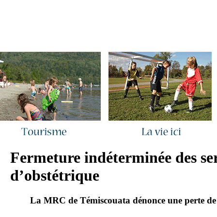
ous joindre
|
Quoi de neuf ?
|
Rechercher
|
Plan du site
Fermeture indéterminée des ser
d’obstétrique
La MRC de Témiscouata dénonce une perte de 